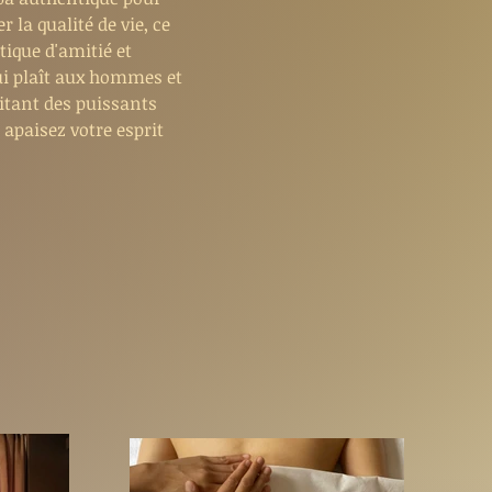
 la qualité de vie, ce
tique d'amitié et
ui plaît aux hommes et
itant des puissants
 apaisez votre esprit