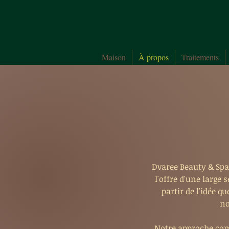
Maison
À propos
Traitements
Dvaree Beauty & Spa
l'offre d'une large
partir de l'idée q
no
Notre approche com