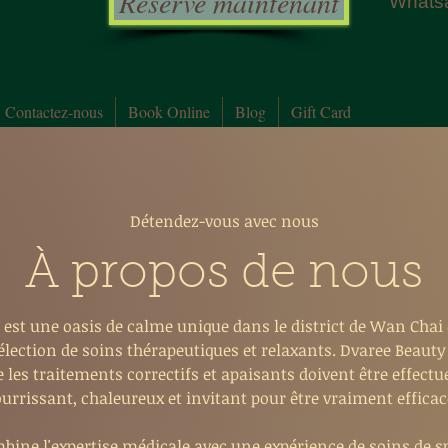
Reserve maintenant
Whats
Contactez-nous
Book Online
Blog
Gift Card
Détendez-vous avec nous
À propos de nous
 est une oasis de calme unique dans le district de Wan Chai 
 sélection de soins thérapeutiques et relaxants. Dvaree Beauty
ue les traitements correctifs et apaisants doivent être effec
urrissant, chaleureux et invitant pour être vraiment efficac
bine l'expertise médicale avec une expérience de soins de s