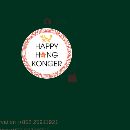
Se connecter
vation :+852 25911921