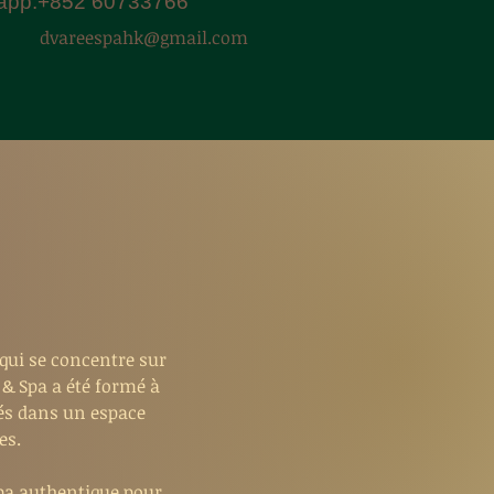
app:+852 60733766
dvareespahk@gmail.com
qui se concentre sur
 & Spa a été formé à
tués dans un espace
es.
pa authentique pour