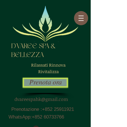
D'VAREE SPA &
BELLEZZA
Rilassati Rinnova
Rivitalizza
Prenota ora
dvareespahk@gmail.com
Prenotazione :
+852 25911921
WhatsApp:
+852 60733766