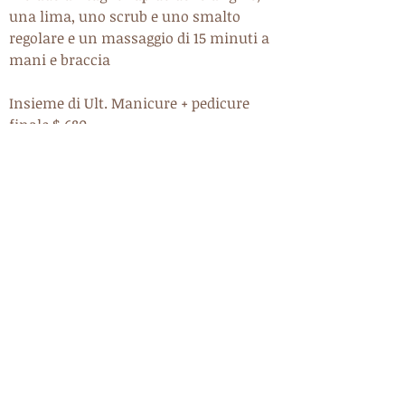
una lima, uno scrub e uno smalto
regolare e un massaggio di 15 minuti a
mani e braccia
Insieme di Ult. Manicure + pedicure
finale $ 680
Aggiungi su
Rimozione gommalacca $ 100
Polacco gommalacca $ 120