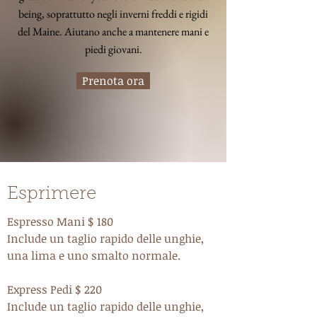
being, soprattutto negli inverni freddi e rigidi
del Maine. Aiutano anche a mantenere mani e
piedi giovani.
Prenota ora
Esprimere
Espresso Mani $ 180
Include un taglio rapido delle unghie,
una lima e uno smalto normale.
Express Pedi $ 220
Include un taglio rapido delle unghie,