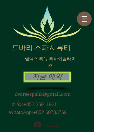
드바리 스파 & 뷰티
릴렉스 리뉴 리바이탈라이
즈
지금 예약
dvareespahk@gmail.com
예약:
+852 25911921
WhatsApp:
+852 60733766
로그인